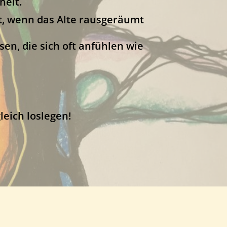
heit.
t, wenn das Alte rausgeräumt
sen, die sich oft anfühlen wie
eich loslegen!