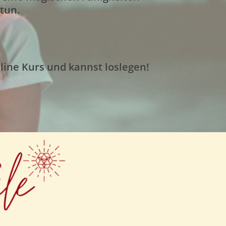
tun.
nline Kurs und kannst loslegen!