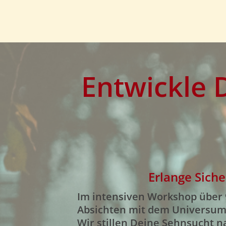
Entwickle D
Erlange Sich
Im intensiven Workshop über 
Absichten mit dem Universum 
Wir stillen Deine Sehnsucht n