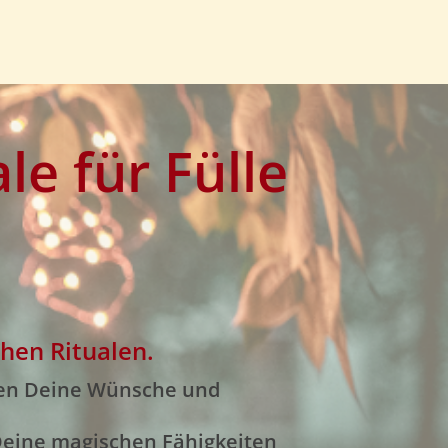
le für Fülle
hen Ritualen.
alen Deine Wünsche und
 Deine magischen Fähigkeiten