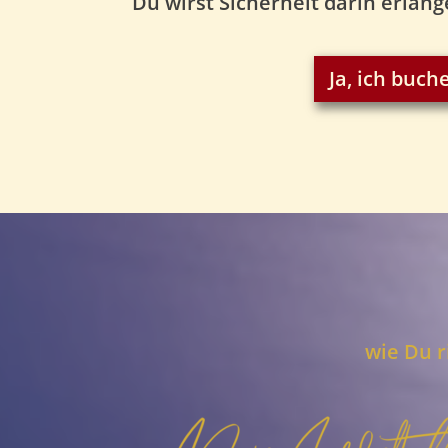
Du wirst Sicherheit darin erlang
Ja, ich buc
wie Du r