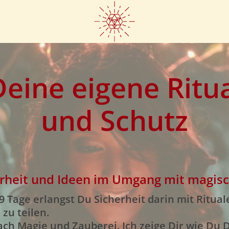
eine eigene Ritua
und Schutz
erheit und Ideen im Umgang mit magisc
9 Tage erlangst Du Sicherheit darin mit Ritu
zu teilen.
ach Magie und Zauberei. Ich zeige Dir wie Du