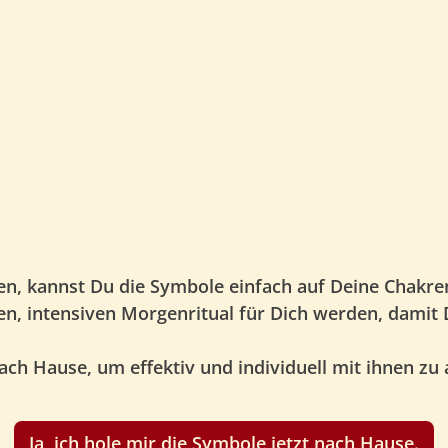
en, kannst Du die Symbole einfach auf Deine Chakre
, intensiven Morgenritual für Dich werden, damit 
ach Hause, um effektiv und individuell mit ihnen zu 
Ja, ich hole mir die Symbole jetzt nach Hause.