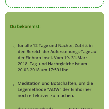
Du bekommst:
für alle 12 Tage und Nächte, Zutritt in
den Bereich der Auferstehungs-Tage auf
der Einhorn-Insel. Vom 19.-31.März
2018. Tag- und Nachtgleiche ist am
20.03.2018 um 17:53 Uhr.
Meditation und Botschaften, um die
Legemethode "ADW" der Einhörner
noch effektiver zu machen.